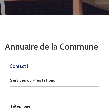
Docs
Contacts
Annuaire de la Commune
Contact 1
Services ou Prestations
S
Téléphone
e