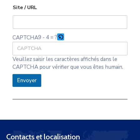
t
L
S
e
Site / URL
S
t
i
a
t
t
e
9 - 4 = ?
CAPTCHA
e
s
+
Veuillez saisir les caractères affichés dans le
1
CAPTCHA pour vérifier que vous êtes humain.
Envoyer
Contacts et localisation