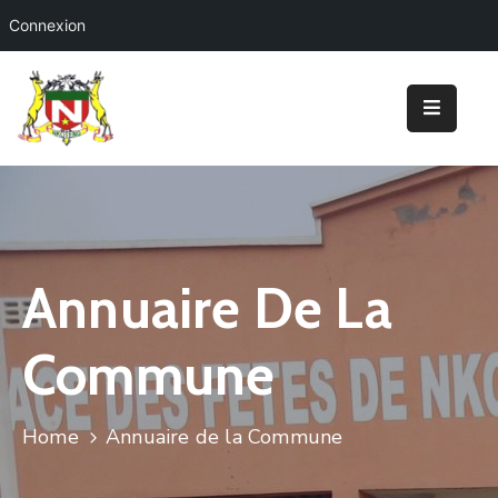
Connexion
Accueil
Ma
Mairie
Nos
Prestations
Annuaire De La
Tourisme
&
Commune
Loisirs
Projets
Home
Annuaire de la Commune
Annonces
&