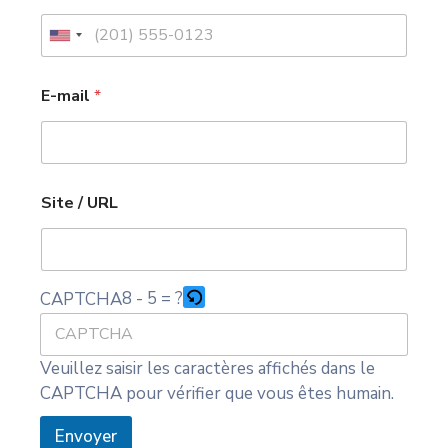
r
v
U
i
n
c
/
e
i
E-mail
*
T
s
é
t
S
l
i
e
é
t
d
p
e
h
S
S
Site / URL
o
i
t
n
t
a
e
e
S
t
i
8 - 5 = ?
CAPTCHA
e
t
e
s
+
Veuillez saisir les caractères affichés dans le
1
CAPTCHA pour vérifier que vous êtes humain.
Envoyer