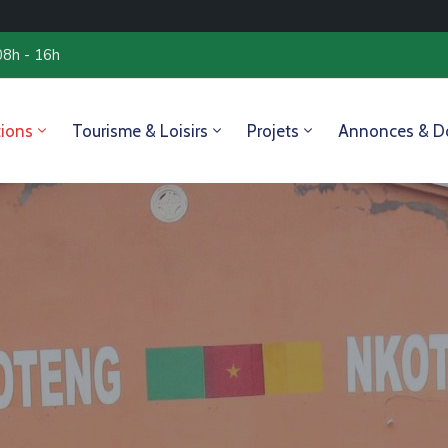
08h - 16h
tions
Tourisme & Loisirs
Projets
Annonces & D