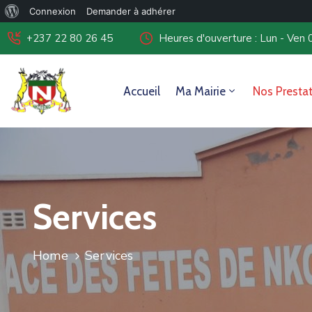
Connexion
Demander à adhérer
+237 22 80 26 45
Heures d'ouverture : Lun - Ven 
Accueil
Ma Mairie
Nos Presta
Services
Home
Services