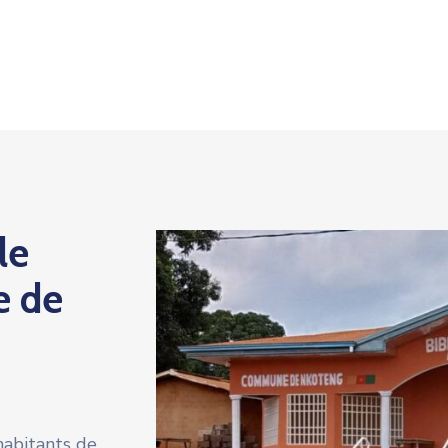
le
e de
habitants de