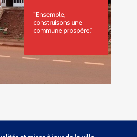
"Ensemble,
construisons une
commune prospère."