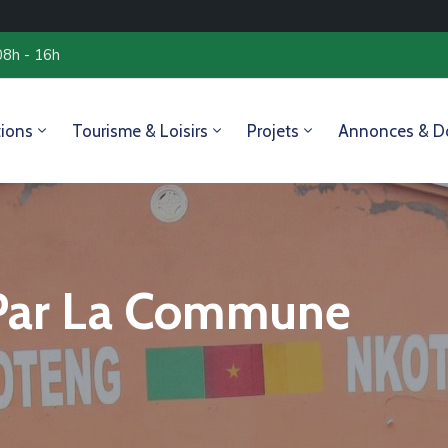
08h - 16h
tions
Tourisme & Loisirs
Projets
Annonces & D
 Par La Commune