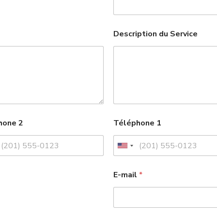
Description du Service
hone 2
Téléphone 1
U
n
S
i
E-mail
*
e
r
t
v
e
i
d
c