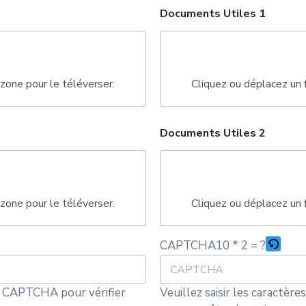
U
e
S
Documents Utiles 1
t
1
t
i
1
l
a
e
t
s
U
e
 zone pour le téléverser.
Cliquez ou déplacez un f
t
s
i
+
l
e
Documents Utiles 2
1
s
M
i
s
e
 zone pour le téléverser.
Cliquez ou déplacez un f
10 * 2 = ?
CAPTCHA
 le CAPTCHA pour vérifier
Veuillez saisir les caractèr