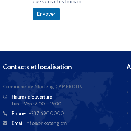
que vous êtes humain.
Envoyer
Contacts et localisation
A
Commune de Nkoteng CAMEROUN
Heures d'ouverture :
Lun – Ven : 8:00 – 16:00
Phone :
+237 6900000
Email:
infos@nkoteng.cm