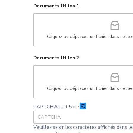
o
S
S
Documents Utiles 1
n
t
t
s
a
a
a
b
t
t
l
e
e
Cliquez ou déplacez un fichier dans cette
e
D
s
s
o
+
+
c
Documents Utiles 2
1
1
u
m
e
n
t
s
Cliquez ou déplacez un fichier dans cette
10 + 5 = ?
CAPTCHA
Veuillez saisir les caractères affichés dans