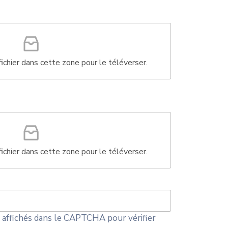
S
t
a
t
e
ichier dans cette zone pour le téléverser.
s
+
1
ichier dans cette zone pour le téléverser.
es affichés dans le CAPTCHA pour vérifier