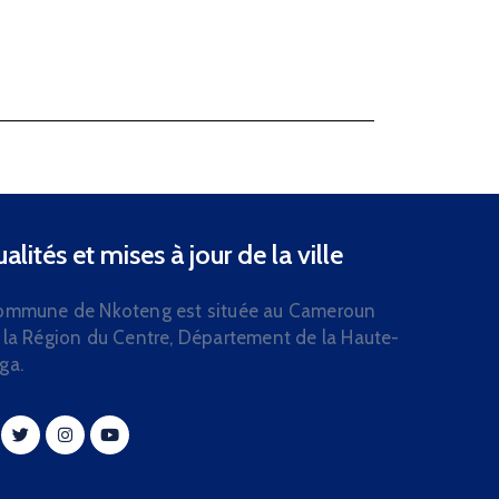
alités et mises à jour de la ville
ommune de Nkoteng est située au Cameroun
 la Région du Centre, Département de la Haute-
ga.