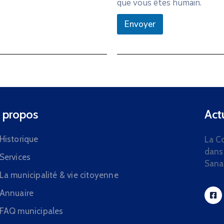
que vous êtes humain.
Envoyer
 propos
Actu
Historique
La C
dans
Services
Sana
La municipalité & vie citoyenne
Annuaire
FAQ municipales