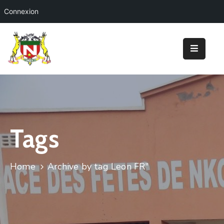
Connexion
Accueil
Ma
Mairie
Nos
Prestations
Tags
Tourisme
&
Loisirs
Home
Archive by tag Leon FR"
Projets
Annonces
&