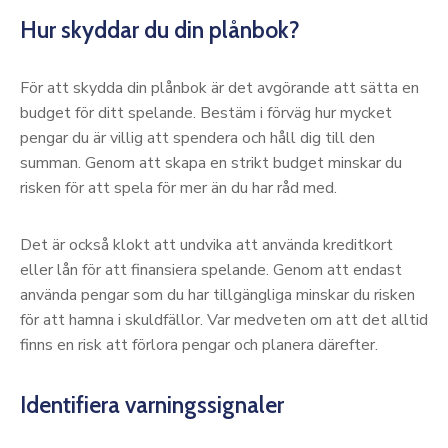
Hur skyddar du din plånbok?
För att skydda din plånbok är det avgörande att sätta en
budget för ditt spelande. Bestäm i förväg hur mycket
pengar du är villig att spendera och håll dig till den
summan. Genom att skapa en strikt budget minskar du
risken för att spela för mer än du har råd med.
Det är också klokt att undvika att använda kreditkort
eller lån för att finansiera spelande. Genom att endast
använda pengar som du har tillgängliga minskar du risken
för att hamna i skuldfällor. Var medveten om att det alltid
finns en risk att förlora pengar och planera därefter.
Identifiera varningssignaler