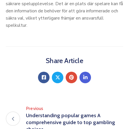
säkrare spelupplevelse. Det är en plats där spelare kan få
den information de behöver för att göra informerade och
säkra val, vilket ytterligare främjar en ansvarsfull
spelkultur.
Share Article
Previous
Understanding popular games A
comprehensive guide to top gambling