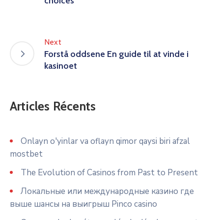
choices
Next
Forstå oddsene En guide til at vinde i
kasinoet
Articles Récents
Onlayn o'yinlar va oflayn qimor qaysi biri afzal
mostbet
The Evolution of Casinos from Past to Present
Локальные или международные казино где
выше шансы на выигрыш Pinco casino