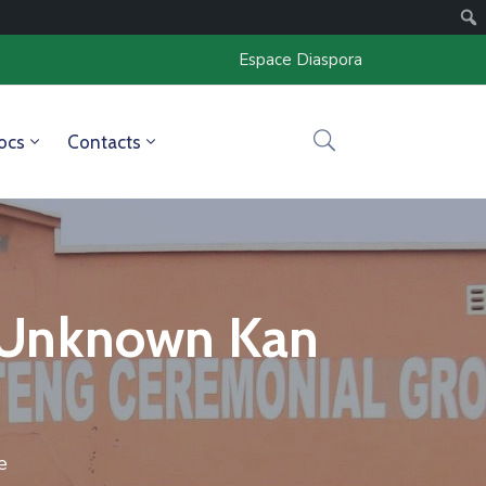
Espace Diaspora
ocs
Contacts
r Unknown Kan
e