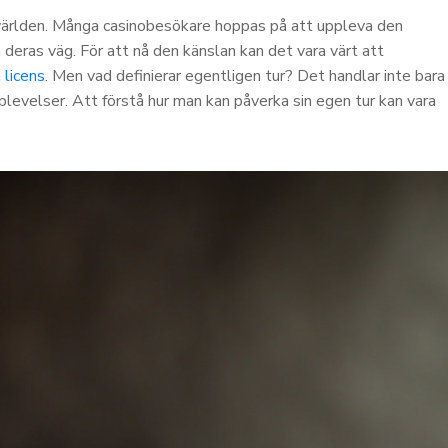
världen. Många casinobesökare hoppas på att uppleva den
gå deras väg. För att nå den känslan kan det vara värt att
 licens
. Men vad definierar egentligen tur? Det handlar inte bara
levelser. Att förstå hur man kan påverka sin egen tur kan vara