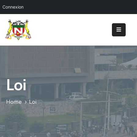
Connexion
Accueil
Ma
Mairie
Nos
Prestations
Loi
Tourisme
&
Loisirs
Home
Loi
Projets
Annonces
&