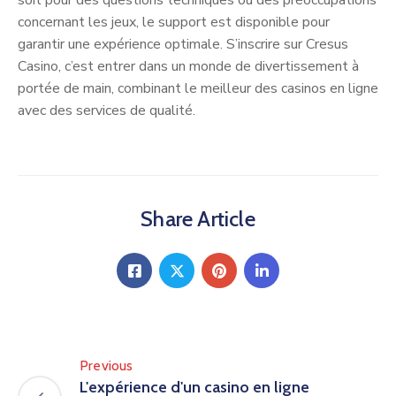
soit pour des questions techniques ou des préoccupations
concernant les jeux, le support est disponible pour
garantir une expérience optimale. S’inscrire sur Cresus
Casino, c’est entrer dans un monde de divertissement à
portée de main, combinant le meilleur des casinos en ligne
avec des services de qualité.
Share Article
Previous
L'expérience d'un casino en ligne