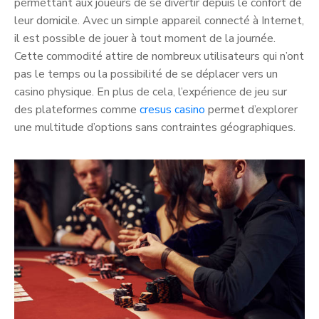
permettant aux joueurs de se divertir depuis le confort de
leur domicile. Avec un simple appareil connecté à Internet,
il est possible de jouer à tout moment de la journée.
Cette commodité attire de nombreux utilisateurs qui n’ont
pas le temps ou la possibilité de se déplacer vers un
casino physique. En plus de cela, l’expérience de jeu sur
des plateformes comme
cresus casino
permet d’explorer
une multitude d’options sans contraintes géographiques.