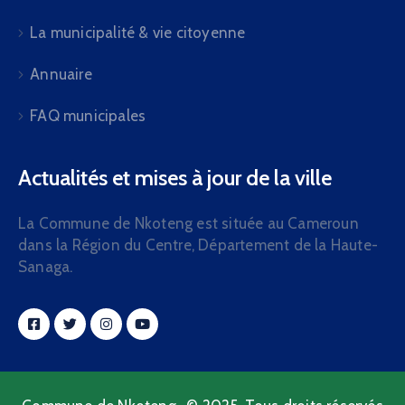
La municipalité & vie citoyenne
Annuaire
FAQ municipales
Actualités et mises à jour de la ville
La Commune de Nkoteng est située au Cameroun
dans la Région du Centre, Département de la Haute-
Sanaga.