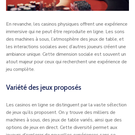
En revanche, les casinos physiques offrent une expérience
immersive qui ne peut être reproduite en ligne. Les sons
des machines à sous, l’atmosphère des jeux de table, et
les interactions sociales avec d’autres joueurs créent une
ambiance unique. Cette dimension sociale est souvent un
atout majeur pour ceux qui recherchent une expérience de
jeu complète.
Variété des jeux proposés
Les casinos en ligne se distinguent par la vaste sélection
de jeux qu’ils proposent. On y trouve des milliers de
machines à sous, des jeux de table variés, ainsi que des
options de jeux en direct. Cette diversité permet aux