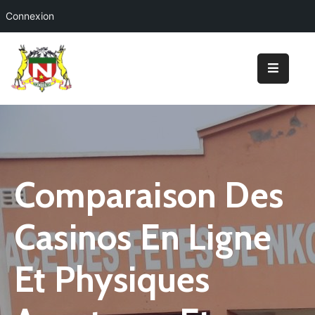
Connexion
Accueil
Ma
Mairie
Nos
Prestations
Comparaison Des
Tourisme
&
Casinos En Ligne
Loisirs
Projets
Et Physiques
Annonces
&