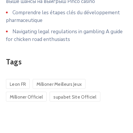
выше шансы на выигрыш Pinco casino
Comprendre les étapes clés du développement
pharmaceutique
Navigating legal regulations in gambling A guide
for chicken road enthusiasts
Tags
Leon FR
Millioner Meilleurs Jeux
Millioner Officiel
supabet Site Officiel