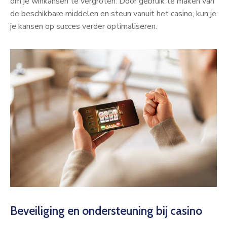
om je winkansen te vergroten. Door gebruik te maken van
de beschikbare middelen en steun vanuit het casino, kun je
je kansen op succes verder optimaliseren.
Beveiliging en ondersteuning bij casino