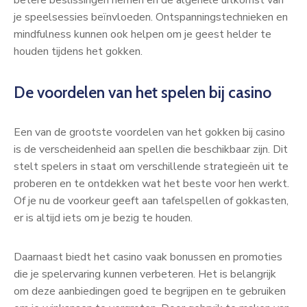
je speelsessies beïnvloeden. Ontspanningstechnieken en
mindfulness kunnen ook helpen om je geest helder te
houden tijdens het gokken.
De voordelen van het spelen bij casino
Een van de grootste voordelen van het gokken bij casino
is de verscheidenheid aan spellen die beschikbaar zijn. Dit
stelt spelers in staat om verschillende strategieën uit te
proberen en te ontdekken wat het beste voor hen werkt.
Of je nu de voorkeur geeft aan tafelspellen of gokkasten,
er is altijd iets om je bezig te houden.
Daarnaast biedt het casino vaak bonussen en promoties
die je spelervaring kunnen verbeteren. Het is belangrijk
om deze aanbiedingen goed te begrijpen en te gebruiken