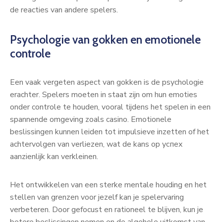
de reacties van andere spelers.
Psychologie van gokken en emotionele
controle
Een vaak vergeten aspect van gokken is de psychologie
erachter. Spelers moeten in staat zijn om hun emoties
onder controle te houden, vooral tijdens het spelen in een
spannende omgeving zoals casino. Emotionele
beslissingen kunnen leiden tot impulsieve inzetten of het
achtervolgen van verliezen, wat de kans op успех
aanzienlijk kan verkleinen.
Het ontwikkelen van een sterke mentale houding en het
stellen van grenzen voor jezelf kan je spelervaring
verbeteren. Door gefocust en rationeel te blijven, kun je
betere beslissingen nemen en de algehele uitkomst van