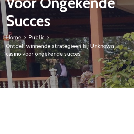
Voor Ongekende
Docs
Succes
Contacts
Home
Public
Ontdek winnende strategieën bij Unknown
casino voor ongekende succes