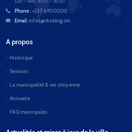
Lun – Ven : 8:00 – 16:00
Phone :
+237 6900000
Email:
infos@nkoteng.cm
A propos
Historique
Services
La municipalité & vie citoyenne
Annuaire
FAQ municipales