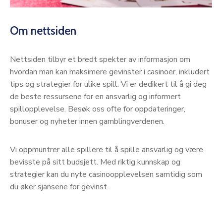
Om nettsiden
Nettsiden tilbyr et bredt spekter av informasjon om
hvordan man kan maksimere gevinster i casinoer, inkludert
tips og strategier for ulike spill. Vi er dedikert til å gi deg
de beste ressursene for en ansvarlig og informert
spillopplevelse. Besøk oss ofte for oppdateringer,
bonuser og nyheter innen gamblingverdenen.
Vi oppmuntrer alle spillere til å spille ansvarlig og være
bevisste på sitt budsjett. Med riktig kunnskap og
strategier kan du nyte casinoopplevelsen samtidig som
du øker sjansene for gevinst.