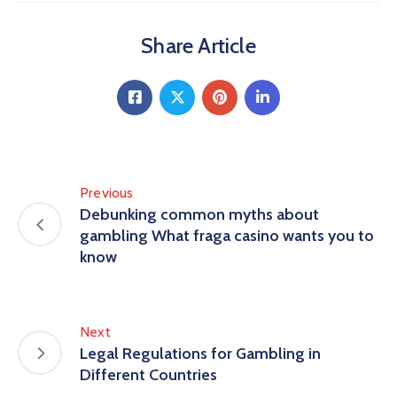
Share Article
Previous
Debunking common myths about
gambling What fraga casino wants you to
know
Next
Legal Regulations for Gambling in
Different Countries