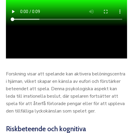
Forskning visar att spelande kan aktivera belöningscentra
i hjärnan, vilket skapar en känsla av eufori och förstärker
beteendet att spela. Denna psykologiska aspekt kan
leda till irrationella beslut, där spelaren fortsätter att
spela för att återfå förlorade pengar eller för att uppleva
den tillfälliga lyckokänslan som spelet ger.
Riskbeteende och kognitiva