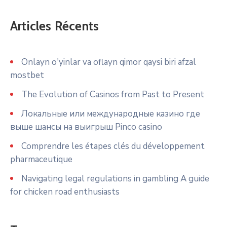
Articles Récents
Onlayn o'yinlar va oflayn qimor qaysi biri afzal
mostbet
The Evolution of Casinos from Past to Present
Локальные или международные казино где
выше шансы на выигрыш Pinco casino
Comprendre les étapes clés du développement
pharmaceutique
Navigating legal regulations in gambling A guide
for chicken road enthusiasts