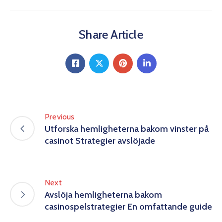
Share Article
Previous
Utforska hemligheterna bakom vinster på
casinot Strategier avslöjade
Next
Avslöja hemligheterna bakom
casinospelstrategier En omfattande guide