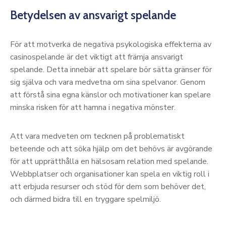
Betydelsen av ansvarigt spelande
För att motverka de negativa psykologiska effekterna av
casinospelande är det viktigt att främja ansvarigt
spelande. Detta innebär att spelare bör sätta gränser för
sig själva och vara medvetna om sina spelvanor. Genom
att förstå sina egna känslor och motivationer kan spelare
minska risken för att hamna i negativa mönster.
Att vara medveten om tecknen på problematiskt
beteende och att söka hjälp om det behövs är avgörande
för att upprätthålla en hälsosam relation med spelande.
Webbplatser och organisationer kan spela en viktig roll i
att erbjuda resurser och stöd för dem som behöver det,
och därmed bidra till en tryggare spelmiljö.