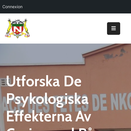
Connexion
Accueil
Ma
Mairie
Nos
Prestations
Utforska De
Tourisme
&
Psykologiska
Loisirs
Projets
Effekterna Av
Annonces
&