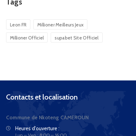
Tags
Leon FR
Millioner Meilleurs Jeux
Millioner Officiel
supabet Site Officiel
Contacts et localisation
Commune de Nkoteng CAMEROUN
Heures d'ouverture :
Lun – Ven : 8:00 – 16:00